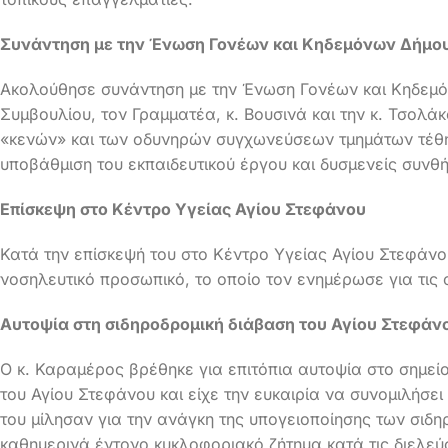
Συνάντηση με την Ένωση Γονέων και Κηδεμόνων Δήμο
Ακολούθησε συνάντηση με την Ένωση Γονέων και Κηδεμόν
Συμβουλίου, τον Γραμματέα, κ. Βουσινά και την κ. Τσολά
«κενών» και των οδυνηρών συγχωνεύσεων τμημάτων τέθηκ
υποβάθμιση του εκπαιδευτικού έργου και δυσμενείς συνθή
Επίσκεψη στο Κέντρο Υγείας Αγίου Στεφάνου
Κατά την επίσκεψή του στο Κέντρο Υγείας Αγίου Στεφάνου
νοσηλευτικό προσωπικό, το οποίο τον ενημέρωσε για τις 
Αυτοψία στη σιδηροδρομική διάβαση του Αγίου Στεφάν
Ο κ. Καραμέρος βρέθηκε για επιτόπια αυτοψία στο σημείο
του Αγίου Στεφάνου και είχε την ευκαιρία να συνομιλήσει
του μίλησαν για την ανάγκη της υπογειοποίησης των σι
καθημερινά έντονο κυκλοφοριακό ζήτημα κατά τις διελεύ