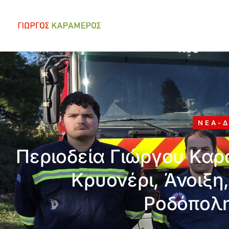
ΝΈΑ-Δ
Περιοδεία Γιώργου Καρ
Κρυονέρι, Άνοιξη
Ροδόπολη