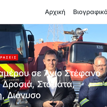
Αρχική
Βιογραφικ
ΡΆΣΕΙΣ
αμέρου σε Άγιο Στέφανο
, Δροσιά, Σταμάτα,
, Διόνυσο