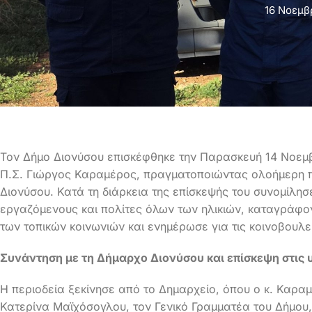
16 Νοεμβ
Τον Δήμο Διονύσου επισκέφθηκε την Παρασκευή 14 Νοεμβ
Π.Σ. Γιώργος Καραμέρος, πραγματοποιώντας ολοήμερη πε
Διονύσου. Κατά τη διάρκεια της επίσκεψής του συνομίλησ
εργαζόμενους και πολίτες όλων των ηλικιών, καταγράφο
των τοπικών κοινωνιών και ενημέρωσε για τις κοινοβουλ
Συνάντηση με τη Δήμαρχο Διονύσου και επίσκεψη στις 
Η περιοδεία ξεκίνησε από το Δημαρχείο, όπου ο κ. Καρα
Κατερίνα Μαϊχόσογλου, τον Γενικό Γραμματέα του Δήμου