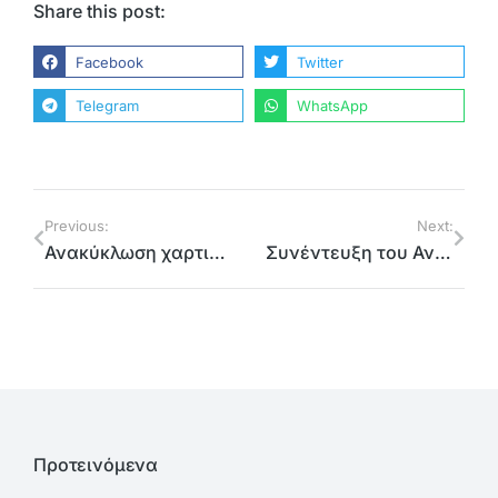
Share this post:
Facebook
Twitter
Telegram
WhatsApp
Previous:
Next:
Ανακύκλωση χαρτιού που θα γίνει βιβλία για τυφλούς και σε σχολεία του Αμαρουσίου από την Περιφέρεια Αττικής
Συνέντευξη του Αντιπεριφερειάρχη Γιώργου Καραμέρου στο περιοδικό DownTown
Προτεινόμενα