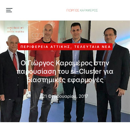
ΠΕΡΙΦΈΡΕΙΑ ΑΤΤΙΚΉΣ
,
ΤΕΛΕΥΤΑΊΑ ΝΈΑ
Ο Γιώργος Καραμέρος στην
παρουσίαση του si-Cluster για
διαστημικές εφαρμογές
21 Φεβρουαρίου, 2017