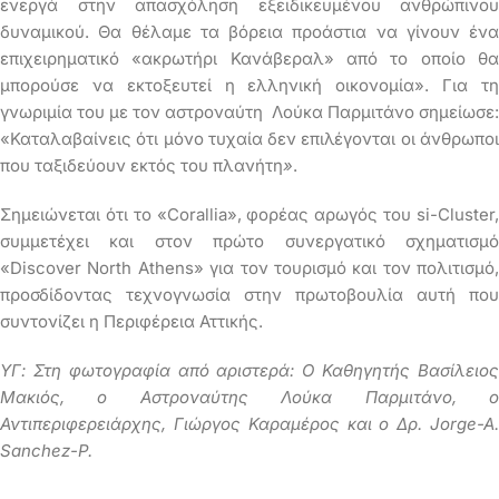
ενεργά στην απασχόληση εξειδικευμένου ανθρώπινου
δυναμικού. Θα θέλαμε τα βόρεια προάστια να γίνουν ένα
επιχειρηματικό «ακρωτήρι Κανάβεραλ» από το οποίο θα
μπορούσε να εκτοξευτεί η ελληνική οικονομία». Για τη
γνωριμία του με τον αστροναύτη Λούκα Παρμιτάνο σημείωσε:
«Καταλαβαίνεις ότι μόνο τυχαία δεν επιλέγονται οι άνθρωποι
που ταξιδεύουν εκτός του πλανήτη
»
.
Σημειώνεται ότι το «Corallia», φορέας αρωγός του si-Cluster,
συμμετέχει και στον πρώτο συνεργατικό σχηματισμό
«Discover North Athens» για τον τουρισμό και τον πολιτισμό,
προσδίδοντας τεχνογνωσία στην πρωτοβουλία αυτή που
συντονίζει η Περιφέρεια Αττικής.
ΥΓ: Στη φωτογραφία από αριστερά: Ο Καθηγητής Βασίλειος
Μακιός, ο Αστροναύτης Λούκα Παρμιτάνο, ο
Αντιπεριφερειάρχης, Γιώργος Καραμέρος και ο Δρ.
Jorge-A.
Sanchez-P.