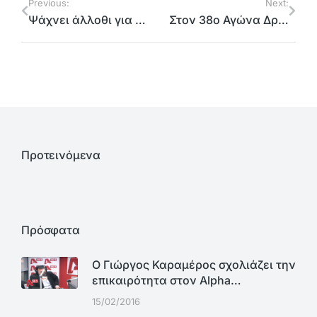
Previous:
Next:
Ψάχνει άλλοθι για την απραξία του ο κ. Πατούλης
Στον 38ο Αγώνα Δρόμου Φιλοθέης-Ψυχικού ο Αντιπεριφερειάρχης Βορείου Τομέα Γιώργος Καραμέρος
Προτεινόμενα
Πρόσφατα
Ο Γιώργος Καραμέρος σχολιάζει την
επικαιρότητα στον Alpha…
15/02/2016