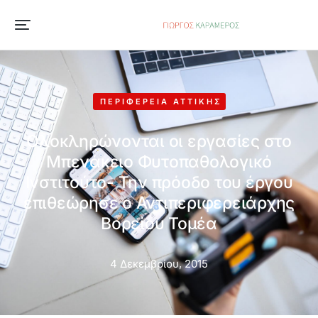
ΠΕΡΙΦΈΡΕΙΑ ΑΤΤΙΚΉΣ
Ολοκληρώνονται οι εργασίες στο
Μπενάκειο Φυτοπαθολογικό
Ινστιτούτο- Την πρόοδο του έργου
επιθεώρησε ο Αντιπεριφερειάρχης
Βορείου Τομέα
4 Δεκεμβρίου, 2015