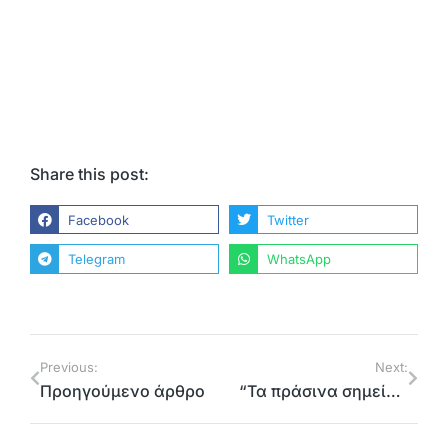
Share this post:
Facebook
Twitter
Telegram
WhatsApp
Previous:
Next:
Προηγούμενο άρθρο
“Τα πράσινα σημεία δεν είναι χωματερές. Φέρνουν χρήμα και θέσεις εργασίας” .Ομιλία στην ημερίδα του Δ. Λυκόβρυσης-Πέυκης