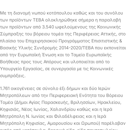
Με τη διανομή νωπού κοτόπουλου καθώς και του συνόλου
των προϊόντων ΤΕΒΑ ολοκληρώθηκε σήμερα η παραλαβή
των προϊόντων από 3.540 ωφελούμενους της Κοινωνικής
Σύμπραξης του βόρειου τομέα της Περιφέρειας Αττικής, στο
πλαίσιο του Επιχειρησιακού Προγράμματος Επισιτιστικής &
Βασικής Υλικής Συνδρομής 2014-2020/ΤΕΒΑ που εκπονείται
από την Ευρωπαϊκή Ένωση και το Ταμείο Ευρωπαϊκής
Βοήθειας προς τους Απόρους και υλοποιείται από το
Υπουργείο Εργασίας, σε συνεργασία με τις Κοινωνικές
συμπράξεις.
1.761 οικογένειες σε σύνολο έξι δήμων και δύο Ιερών
Μητροπόλεων από την Περιφερειακή Ενότητα του Βόρειου
Τομέα (Δήμοι Αγίας Παρασκευής, Βριλησσίων, Ηρακλείου,
Κηφισιάς, Νέας Ιωνίας, Χαλανδρίου καθώς και η Ιερά
Μητρόπολη Ν. Ιωνίας και Φιλαδέλφειας και η Ιερά
Μητρόπολη Κηφισίας, Αμαρουσίου και Ωρωπού) παρέλαβαν