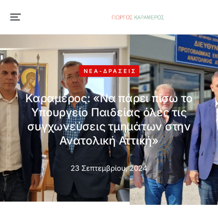
ΝΈΑ-ΔΡΆΣΕΙΣ
Καραμέρος: «Να πάρει πίσω το
Υπουργείο Παιδείας όλες τις
συγχωνεύσεις τμημάτων στην
Ανατολική Αττική»
23 Σεπτεμβρίου, 2024