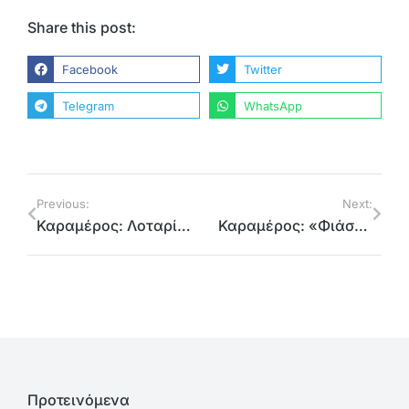
Share this post:
Facebook
Twitter
Telegram
WhatsApp
Previous:
Next:
Καραμέρος: Λοταρία για λίγους το κουπόνι επιδότησης ευρυζωνικών συνδέσεων (Gigabit Voucher)
Καραμέρος: «Φιάσκο με τα εισιτήρια του ΜΕΤΡΟ Θεσσαλονίκης λίγο πριν τα επίσημα εγκαίνια»
Προτεινόμενα