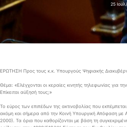
25 Ιουλ
ΕΡΩΤΗΣΗ Προς τους κ.κ. Υπουργούς Ψηφιακής Διακυβέρ
Θέμα: «Ελέγχονται οι κεραίες κινητής τηλεφωνίας για τη
Επίκειται αύξησή τους;»
Το εύρος των επιπέδων της ακτινοβολίας που εκπέμπεται 
ακόμη και σήμερα από την Κοινή Υπουργική Απόφαση με 
2000). Τα όρια που καθορίζονται με βάση τη συγκεκριμέ