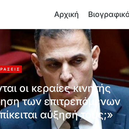
Αρχική
Βιογραφικ
ΡΆΣΕΙΣ
αι οι κεραίες κινητής
ρηση των επιτρεπόμενων
πίκειται αύξησή τους;»