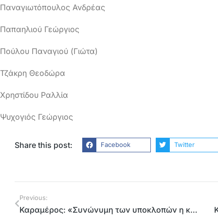
Παναγιωτόπουλος Ανδρέας
Παπαηλιού Γεώργιος
Πούλου Παναγιού (Γιώτα)
Τζάκρη Θεοδώρα
Χρηστίδου Ραλλία
Ψυχογιός Γεώργιος
Share this post:
Facebook
Twitter
Previous:
Καραμέρος: «Συνώνυμη των υποκλοπών η κυβέρνηση Μητσοτάκη και με τη «βούλα» της Ε.Ε»