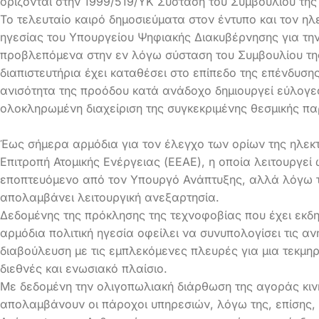
ορίζονται στην 1999/519/ΥΚ Σύσταση του Συμβουλίου τη
Το τελευταίο καιρό δημοσιεύματα στον έντυπο και τον η
ηγεσίας του Υπουργείου Ψηφιακής Διακυβέρνησης για την
προβλεπόμενα στην εν λόγω σύσταση του Συμβουλίου της
διαπιστευτήρια έχει καταθέσει στο επίπεδο της επένδυση
ανισότητα της προόδου κατά ανάδοχο δημιουργεί εύλογες
ολοκληρωμένη διαχείριση της συγκεκριμένης θεσμικής π
Έως σήμερα αρμόδια για τον έλεγχο των ορίων της ηλεκτ
Επιτροπή Ατομικής Ενέργειας (ΕΕΑΕ), η οποία λειτουργε
εποπτευόμενο από τον Υπουργό Ανάπτυξης, αλλά λόγω τ
απολαμβάνει λειτουργική ανεξαρτησία.
Δεδομένης της πρόκλησης της τεχνοφοβίας που έχει εκδη
αρμόδια πολιτική ηγεσία οφείλει να συνυπολογίσει τις α
διαβούλευση με τις εμπλεκόμενες πλευρές για μια τεκμη
διεθνές και ενωσιακό πλαίσιο.
Με δεδομένη την ολιγοπωλιακή διάρθωση της αγοράς κιν
απολαμβάνουν οι πάροχοι υπηρεσιών, λόγω της, επίσης,