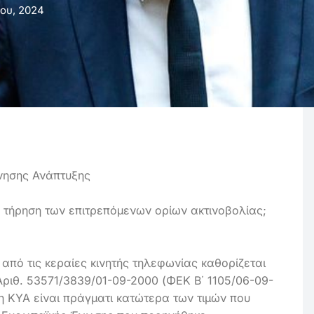
ίου, 2024
νησης Ανάπτυξης
ν τήρηση των επιτρεπόμενων ορίων ακτινοβολίας;
από τις κεραίες κινητής τηλεφωνίας καθορίζεται
Αριθ. 53571/3839/01-09-2000 (ΦΕΚ Β΄ 1105/06-09-
νη ΚΥΑ είναι πράγματι κατώτερα των τιμών που