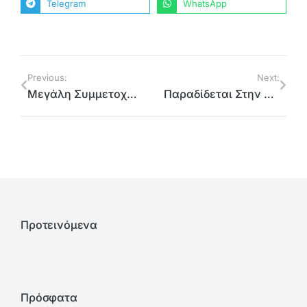
Telegram
WhatsApp
Previous:
Next:
Μεγάλη Συμμετοχή Από Τους Ωφελούμενους ΤΕΒΑ 6 Δήμων και 2 Ι.Μ. Του Βόρειου Τομέα Κατά την Παραλαβή Προϊόντων
Παραδίδεται Στην Κυκλοφορία Η Οδός Αχαρνών Στην Κάτω Κηφισιά
Προτεινόμενα
Πρόσφατα