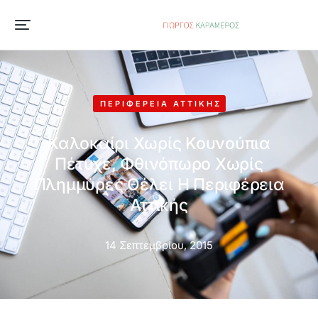
ΠΕΡΙΦΈΡΕΙΑ ΑΤΤΙΚΉΣ
Καλοκαίρι Χωρίς Κουνούπια
Πέτυχε, Φθινόπωρο Χωρίς
Πλημμύρες Θέλει Η Περιφέρεια
Αττικής
14 Σεπτεμβρίου, 2015