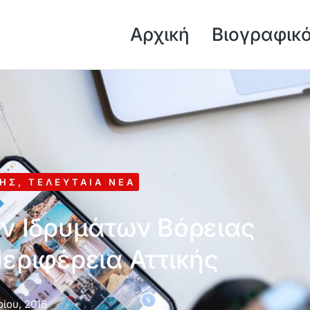
Αρχική
Βιογραφικ
ΚΉΣ
,
ΤΕΛΕΥΤΑΊΑ ΝΈΑ
ν Ιδρυμάτων Βόρειας
εριφέρεια Αττικής
ίου, 2016