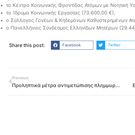
το Κέντρο Κοινωνικής Φροντίδας Ατόμων με Νοητική Υσ
το Ίδρυμα Κοινωνικής Εργασίας (73.600,00 €),
ο Σύλλογος Γονέων & Κηδεμόνων Καθυστερημένων Ατόμ
ο Πανελλήνιος Σύνδεσμος Ελληνίδων Μητέρων (29.440
Share this post:
Facebook
Twitter
Previous:
Προληπτικά μέτρα αντιμετώπισης πλημμυρών – σεισμών στη Βόρεια Αθήνα. Στο διαδίκτυο χάρτες με χώρους καταφυγής και συνάθροισης Πολιτών