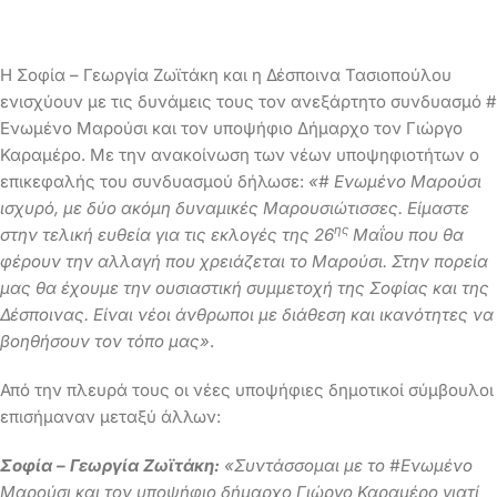
Η Σοφία – Γεωργία Ζωϊτάκη και η Δέσποινα Τασιοπούλου
ενισχύουν με τις δυνάμεις τους τον ανεξάρτητο συνδυασμό #
Ενωμένο Μαρούσι και τον υποψήφιο Δήμαρχο τον Γιώργο
Καραμέρο. Με την ανακοίνωση των νέων υποψηφιοτήτων ο
επικεφαλής του συνδυασμού δήλωσε:
«# Ενωμένο Μαρούσι
ισχυρό, με δύο ακόμη δυναμικές Μαρουσιώτισσες. Είμαστε
ης
στην τελική ευθεία για τις εκλογές της 26
Μαΐου που θα
φέρουν την αλλαγή που χρειάζεται το Μαρούσι. Στην πορεία
μας θα έχουμε την ουσιαστική συμμετοχή της Σοφίας και της
Δέσποινας. Είναι νέοι άνθρωποι με διάθεση και ικανότητες να
βοηθήσουν τον τόπο μας»
.
Από την πλευρά τους οι νέες υποψήφιες δημοτικοί σύμβουλοι
επισήμαναν μεταξύ άλλων:
Σοφία – Γεωργία Ζωϊτάκη:
«Συντάσσομαι με το #Ενωμένο
Μαρούσι και τον υποψήφιο δήμαρχο Γιώργο Καραμέρο γιατί