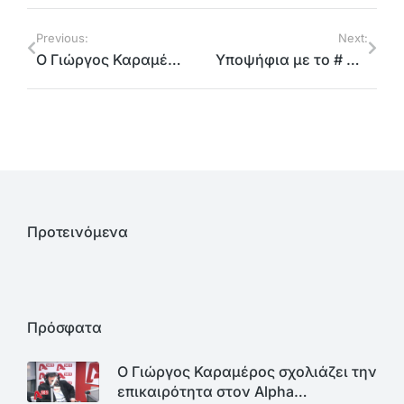
Previous:
Next:
O Γιώργος Καραμέρος στο Νέο Μαρούσι. Παρέδωσε το πρόγραμμα του συνδυασμού # Ενωμένο Μαρούσι στο προεδρείο του Πολιτιστικού Περιβαλλοντικού Συλλόγου Νέου Αμαρουσίου
Υποψήφια με το # Ενωμένο Μαρούσι και τον Γιώργο Καραμέρο η Μαρία Καράμπελα
Προτεινόμενα
Πρόσφατα
Ο Γιώργος Καραμέρος σχολιάζει την
επικαιρότητα στον Alpha…