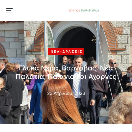
ΝΈΑ-ΔΡΆΣΕΙΣ
Γλυκά Νερά, Βαρνάβας, Νέα
Παλάτια, Παιανία και Αχαρνές
23 Απριλίου, 2023