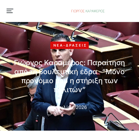
ΝΈΑ-ΔΡΆΣΕΙΣ
Γιώργος Καραμέρος: Παραίτηση
από τη βουλευτική έδρα -“Μόνο
προνόμιο μου η στήριξη των
πολιτών”
4 Ιουλίου, 2026