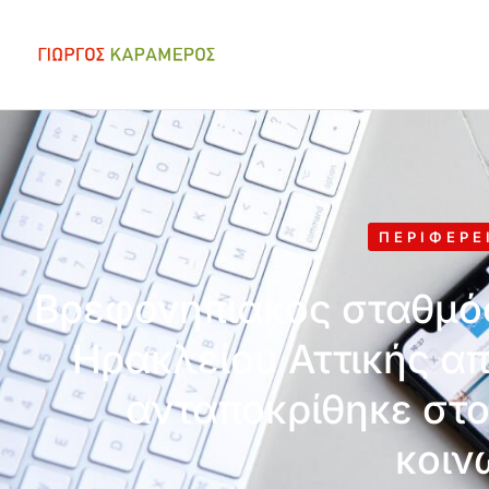
ΠΕΡΙΦΈΡΕ
Βρεφονηπιακός σταθμός
Ηρακλείου Αττικής απ
ανταποκρίθηκε στο
κοιν