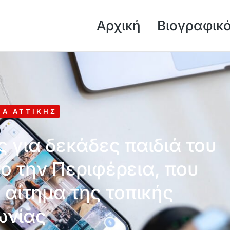
Αρχική
Βιογραφικ
ΙΑ ΑΤΤΙΚΉΣ
 για δεκάδες παιδιά του
ό την Περιφέρεια, που
 αίτημα της τοπικής
ωνίας