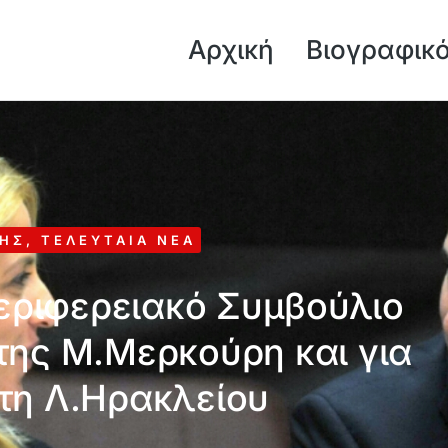
Αρχική
Βιογραφικ
ΚΉΣ
,
ΤΕΛΕΥΤΑΊΑ ΝΈΑ
Περιφερειακό Συμβούλιο
 της Μ.Μερκούρη και για
τη Λ.Ηρακλείου