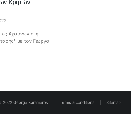
των Κρητών
022
ήτες Αχαρνών στη
στασης" με τον Γιώργο
© 2022 George Karameros
Terms & conditions
Sitemap