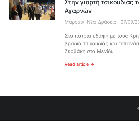
Στην γιορτή τσικουδιάς 
Αχαρνών
Μαρούσι
,
Νέα-Δράσεις
27/09/2
Στα πάτρια εδάφη με τους Κρ
βραδιά τσικουδιάς και "επανά
Ζερβάκη στο Μενίδι.
Read article