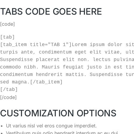
TABS CODE GOES HERE
[code]
[tab]

[tab_item title="TAB 1"]Lorem ipsum dolor sit
turpis ante, condimentum eget elit vitae, ult
Suspendisse placerat elit non. lectus pulvina
commodo nibh. Mauris feugiat justo in est tin
condimentum hendrerit mattis. Suspendisse tur
sed magna.[/tab_item]

[/tab]
[/code]
CUSTOMIZATION OPTIONS
Ut varius nisl vel eros congue imperdiet.
Vestibulum quis odio hendrerit interdum ac eu dui.