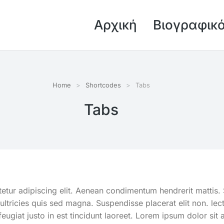
Αρχική
Βιογραφικ
Home
Shortcodes
Tabs
Tabs
etur adipiscing elit. Aenean condimentum hendrerit mattis. 
at ultricies quis sed magna. Suspendisse placerat elit non. le
 feugiat justo in est tincidunt laoreet. Lorem ipsum dolor s