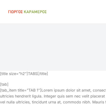
You are here:
[title size=”h2″]TABS[/title]
[tab]
[tab_item title=”TAB 1″]Lorem ipsum dolor sit amet, consect
ultricies hendrerit ligula. Integer quis sem nec velit placer
vel nulla ultricies, tincidunt urna at, commodo nibh. Mauris