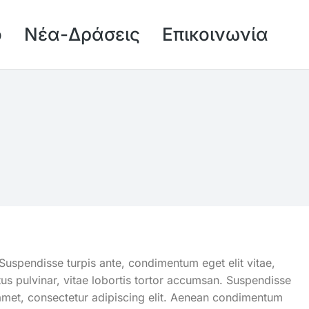
ό
Νέα-Δράσεις
Επικοινωνία
Suspendisse turpis ante, condimentum eget elit vitae,
ctus pulvinar, vitae lobortis tortor accumsan. Suspendisse
it amet, consectetur adipiscing elit. Aenean condimentum