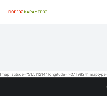
You are here:
[map latitude=”51.511214″ longitude=”-0.119824″ maptyp