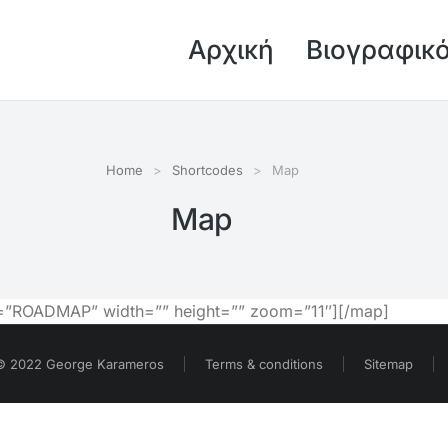
Αρχική
Βιογραφικ
Home
Shortcodes
Map
Map
e=”ROADMAP” width=”” height=”” zoom=”11″][/map]
© 2022 George Karameros
Terms & conditions
Sitemap