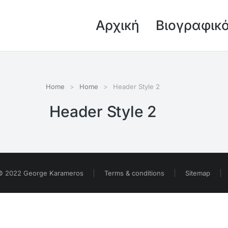
Αρχική
Βιογραφικ
Home
Home
Header Style 2
Header Style 2
© 2022 George Karameros
Terms & conditions
Sitemap