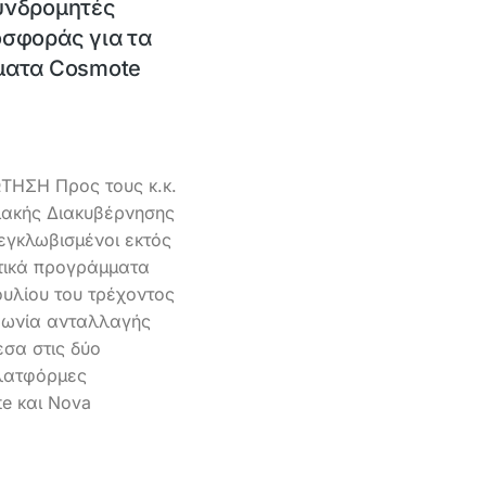
υνδρομητές
οσφοράς για τα
ματα Cosmote
ΤΗΣΗ Προς τους κ.κ.
ιακής Διακυβέρνησης
εγκλωβισμένοι εκτός
τικά προγράμματα
υλίου του τρέχοντος
μφωνία ανταλλαγής
σα στις δύο
λατφόρμες
e και Nova