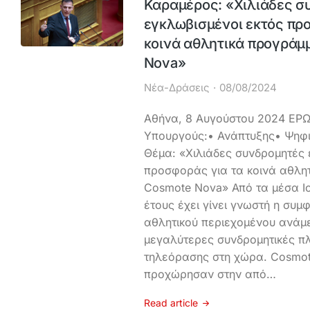
Καραμέρος: «Χιλιάδες σ
εγκλωβισμένοι εκτός πρ
κοινά αθλητικά προγράμ
Nova»
Νέα-Δράσεις
08/08/2024
Αθήνα, 8 Αυγούστου 2024 ΕΡΩ
Υπουργούς:• Ανάπτυξης• Ψηφ
Θέμα: «Χιλιάδες συνδρομητές 
προσφοράς για τα κοινά αθλη
Cosmote Nova» Από τα μέσα Ιο
έτους έχει γίνει γνωστή η συ
αθλητικού περιεχομένου ανάμε
μεγαλύτερες συνδρομητικές π
τηλεόρασης στη χώρα. Cosmot
προχώρησαν στην από…
Read article