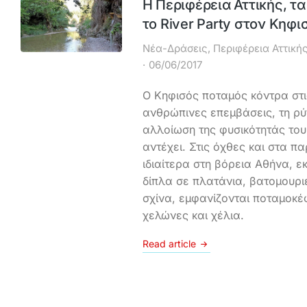
Η Περιφέρεια Αττικής, τα
το River Party στον Κηφι
Νέα-Δράσεις
,
Περιφέρεια Αττική
06/06/2017
Ο Κηφισός ποταμός κόντρα στι
ανθρώπινες επεμβάσεις, τη ρύ
αλλοίωση της φυσικότητάς του
αντέχει. Στις όχθες και στα π
ιδιαίτερα στη βόρεια Αθήνα, εκ
δίπλα σε πλατάνια, βατομουριέ
σχίνα, εμφανίζονται ποταμοκέ
χελώνες και χέλια.
Read article