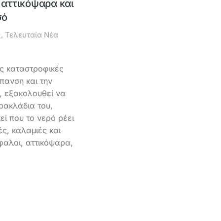
 αττικόψαρα και
σό
ς
,
Τελευταία Νέα
ς καταστροφικές
πανση και την
, εξακολουθεί να
αρακλάδια του,
εί που το νερό ρέει
ς, καλαμιές και
φαλοι, αττικόψαρα,