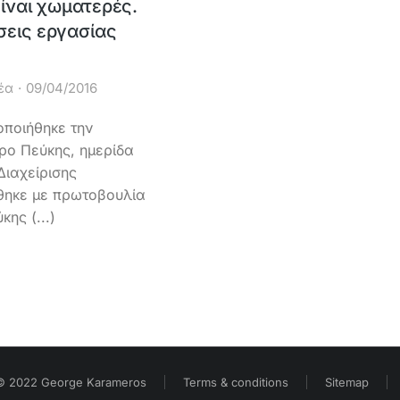
είναι χωματερές.
σεις εργασίας
έα
09/04/2016
οποιήθηκε την
ρο Πεύκης, ημερίδα
Διαχείρισης
θηκε με πρωτοβουλία
ης (...)
© 2022 George Karameros
Terms & conditions
Sitemap