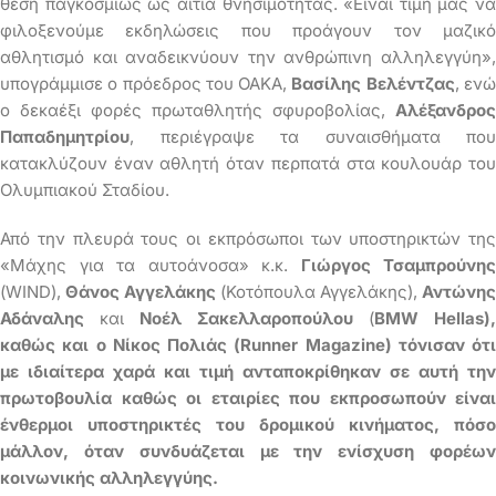
θέση παγκοσμίως ως αιτία θνησιμότητας. «Είναι τιμή μας να
φιλοξενούμε εκδηλώσεις που προάγουν τον μαζικό
αθλητισμό και αναδεικνύουν την ανθρώπινη αλληλεγγύη»,
υπογράμμισε ο πρόεδρος του ΟΑΚΑ,
Βασίλης Βελέντζας
, εν
ο δεκαέξι φορές πρωταθλητής σφυροβολίας,
Αλέξανδρος
Παπαδημητρίου
, περιέγραψε τα συναισθήματα που
κατακλύζουν έναν αθλητή όταν περπατά στα κουλουάρ του
Ολυμπιακού Σταδίου.
Από την πλευρά τους οι εκπρόσωποι των υποστηρικτών της
«Μάχης για τα αυτοάνοσα» κ.κ.
Γιώργος Τσαμπρούνης
(WIND),
Θάνος Αγγελάκης
(Κοτόπουλα Αγγελάκης),
Αντώνης
Αδάναλης
και
Νοέλ Σακελλαροπούλου
(
BMW
Hellas
),
καθώς και ο Νίκος Π
o
λιάς (
Runner
Magazine
) τόνισαν ότι
με ιδιαίτερα χαρά και τιμή ανταποκρίθηκαν σε αυτή την
πρωτοβουλία καθώς οι εταιρίες που εκπροσωπούν είναι
ένθερμοι υποστηρικτές του δρομικού κινήματος, πόσο
μάλλον, όταν συνδυάζεται με την ενίσχυση φορέων
κοινωνικής αλληλεγγύης.