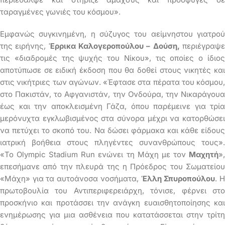
ταραγμένες γωνιές του κόσμου».
Εμφανώς συγκινημένη, η σύζυγος του αείμνηστου γιατρού
της ειρήνης,
Έρρικα Καλογεροπούλου – Δούση,
περιέγραψ
τις «διαδρομές της ψυχής του Νίκου», τις οποίες ο ίδιος
αποτύπωσε σε ειδική έκδοση που θα δοθεί στους νικητές και
στις νικήτριες των αγώνων. «Έφτασε στα πέρατα του κόσμου,
στο Πακιστάν, το Αφγανιστάν, την Ονδούρα, την Νικαράγουα
έως και την αποκλεισμένη Γάζα, όπου παρέμεινε για τρία
μερόνυχτα εγκλωβισμένος στα σύνορα μέχρι να κατορθώσει
να πετύχει το σκοπό του. Να δώσει φάρμακα και κάθε είδους
ιατρική βοήθεια στους πληγέντες συνανθρώπους τους».
«Το Olympic Stadium Run ενώνει τη Μάχη με τον
Μαχητή
»,
επεσήμανε από την πλευρά της η Πρόεδρος του Σωματείου
«Μάχη» για τα αυτοάνοσα νοσήματα,
Έλλη Σπυροπούλου
. 
πρωτοβουλία του Αντιπεριφερειάρχη, τόνισε, φέρνει στο
προσκήνιο και προτάσσει την ανάγκη ευαισθητοποίησης και
ενημέρωσης για μια ασθένεια που κατατάσσεται στην τρίτη