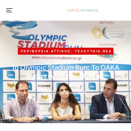
ΠΕΡΙΦΈΡΕΙΑ ΑΤΤΙΚΉΣ
,
ΤΕΛΕΥΤΑΊΑ ΝΈΑ
1o Olympic Stadium Run: Το ΟΑΚΑ
ανοίγει για τους Πολίτες
20 Οκτωβρίου, 2016