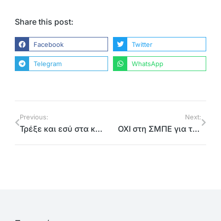
Share this post:
Facebook
Twitter
Telegram
WhatsApp
Previous:
Next:
Τρέξε και εσύ στα κουλουάρ του ΟΑΚΑ. Στήριξε τη μάχη για τα αυτοάνοσα νοσήματα.
ΟΧΙ στη ΣΜΠΕ για το Mall. Επιβάλλεται ανασχεδιασμός με εμπλοκή του Δήμου, χωρίς νέα δόμηση και με δεσμευτικά αντισταθμιστικά