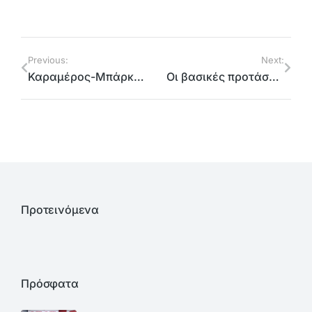
Previous:
Next:
Καραμέρος-Μπάρκας: «2.500 αστυνομικοί ΔΙΑΣ στη Βορειοανατολική Αττική το 2019, 500 το 2024»
Οι βασικές προτάσεις του τομέα Ψηφιακής Διακυβέρνησης που παρουσίασε στις Σπέτσες ο βουλευτής του ΣΥΡΙΖΑ Π.Σ Γιώργος Καραμέρος
Προτεινόμενα
Πρόσφατα