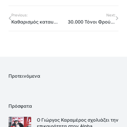
Previous:
Next:
Καθαρισμός καταυλισμού Ρομά στο Νομισματοκοπείο
30.000 Τόνοι Φρούτων Στους Δικαιούχους της Επισιτιστικής Βοήθειας (ΤΕΒΑ) Από Την Περιφέρεια Αττικής στο Β.Τ.
Προτεινόμενα
Πρόσφατα
Ο Γιώργος Καραμέρος σχολιάζει την
επικαιρότητα στον Alpha…