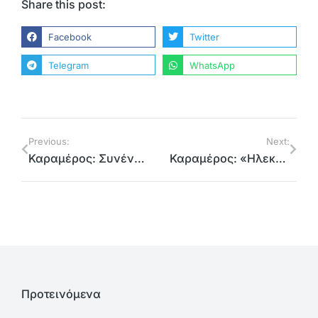
Share this post:
Facebook
Twitter
Telegram
WhatsApp
Previous:
Next:
Καραμέρος: Συνέντευξη στον Ανδρέα Παπαδόπουλο και την εφημερίδα “Παραπολιτικά”
Καραμέρος: «Ηλεκτρονικές απάτες αδειάζουν λογαριασμούς πολιτών – Ευθύνη της κυβέρνησης οι καθυστερήσεις στην κυβερνοασφάλεια»
Προτεινόμενα