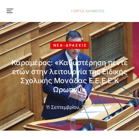
ΝΈΑ-ΔΡΆΣΕΙΣ
Καραμέρος: «Καθυστέρηση πέντε
ετών στην λειτουργία της Ειδικής
Σχολικής Μονάδας Ε.Ε.Ε.Ε.Κ
Ωρωπού»
11 Σεπτεμβρίου, 2024