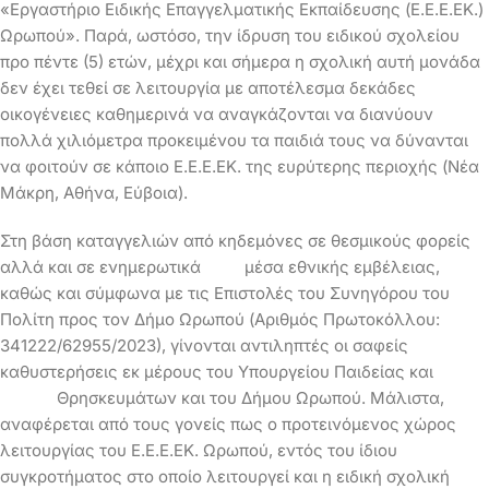
«Εργαστήριο Ειδικής Επαγγελματικής Εκπαίδευσης (Ε.Ε.Ε.ΕΚ.)
Ωρωπού». Παρά, ωστόσο, την ίδρυση του ειδικού σχολείου
προ πέντε (5) ετών, μέχρι και σήμερα η σχολική αυτή μονάδα
δεν έχει τεθεί σε λειτουργία με αποτέλεσμα δεκάδες
οικογένειες καθημερινά να αναγκάζονται να διανύουν
πολλά χιλιόμετρα προκειμένου τα παιδιά τους να δύνανται
να φοιτούν σε κάποιο Ε.Ε.Ε.ΕΚ. της ευρύτερης περιοχής (Νέα
Μάκρη, Αθήνα, Εύβοια).
Στη βάση καταγγελιών από κηδεμόνες σε θεσμικούς φορείς
αλλά και σε ενημερωτικά μέσα εθνικής εμβέλειας,
καθώς και σύμφωνα με τις Επιστολές του Συνηγόρου του
Πολίτη προς τον Δήμο Ωρωπού (Αριθμός Πρωτοκόλλου:
341222/62955/2023), γίνονται αντιληπτές οι σαφείς
καθυστερήσεις εκ μέρους του Υπουργείου Παιδείας και
Θρησκευμάτων και του Δήμου Ωρωπού. Μάλιστα,
αναφέρεται από τους γονείς πως ο προτεινόμενος χώρος
λειτουργίας του Ε.Ε.Ε.ΕΚ. Ωρωπού, εντός του ίδιου
συγκροτήματος στο οποίο λειτουργεί και η ειδική σχολική